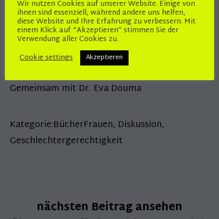
Wir nutzen Cookies auf unserer Website. Einige von
Können neue Kommunikationswerkzeuge und
ihnen sind essenziell, während andere uns helfen,
Netzwerke dabei helfen? Und wie flexibel kann
diese Website und Ihre Erfahrung zu verbessern. Mit
einem Klick auf “Akzeptieren” stimmen Sie der
der stationäre Handel werden? Das sind die
Verwendung aller Cookies zu.
Leitfragen, die im offenen Austausch unter
Cookie settings
Akzeptieren
den Teilnehmenden des Workshops diskutiert
werden.
Gemeinsam mit Dr. Eva Douma
Kategorie:
BücherFrauen
,
Diskussion
,
Geschlechtergerechtigkeit
nächsten Beitrag ansehen